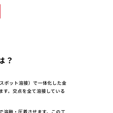
は？
スポット溶接）で一体化した金
います。交点を全て溶接している
。
で溶融・圧着させます。この工