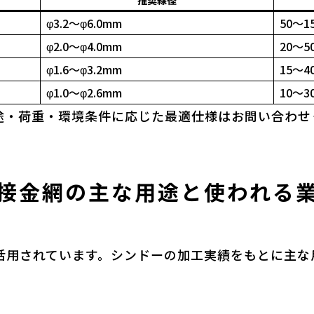
推奨線径
φ3.2〜φ6.0mm
50〜1
φ2.0〜φ4.0mm
20〜5
φ1.6〜φ3.2mm
15〜4
φ1.0〜φ2.6mm
10〜3
途・荷重・環境条件に応じた最適仕様はお問い合わせ
接金網の主な用途と使われる
活用されています。シンドーの加工実績をもとに主な