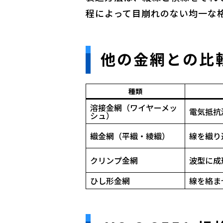
程によって目崩れのない均一な
他の金網との比
種類
溶接金網（ワイヤーメッ
電気抵抗
シュ）
織金網（平織・綾織）
線を織り
クリンプ金網
波型に成
ひし形金網
線を絡ま