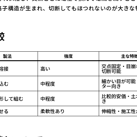
格子構造が生まれ、切断してもほつれないのが大きな
較
製法
強度
主な特
交点固定・目崩
溶接
高い
切断可能
細かい目が可能
込む
中程度
ター向き
比較的安価・土
形して組む
中程度
き
せる
柔軟性あり
伸縮性・施工性