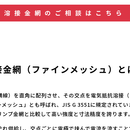
溶接金網のご相談はこちら
接金網（ファインメッシュ）と
横線）を直角に配列させ、その交点を電気抵抗溶接（
ッシュ」とも呼ばれ、JIS G 3551に規定されて
リンプ金網と比較して高い強度と寸法精度を誇ります
ぞれ供給し、交点ごとに電極で挟んで電流を流すこと