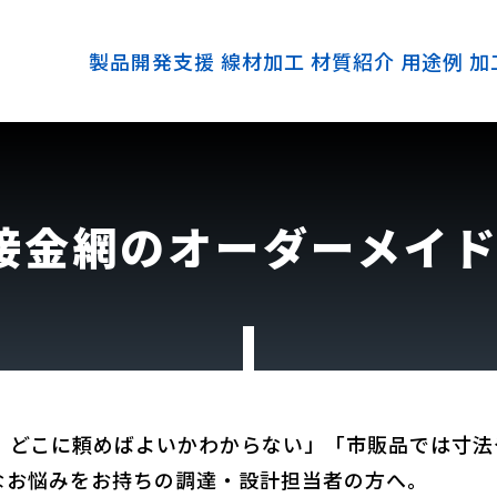
製品開発支援
線材加工
材質紹介
用途例
加
接金網のオーダーメイド
、どこに頼めばよいかわからない」「市販品では寸法
なお悩みをお持ちの調達・設計担当者の方へ。