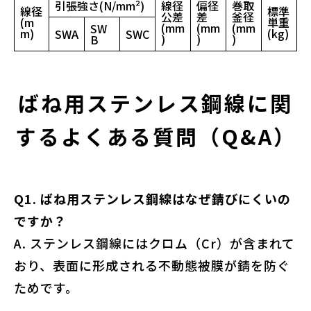
引張強さ(N/mm²)
線径
偏径
巻取
線径
標準
公差
差
釜径
(m
単重
(mm
(mm
(mm
SW
m)
(kg)
SWA
SWC
)
)
)
B
ばね用ステンレス鋼線に関
するよくある質問（Q&A）
Q1. ばね用ステンレス鋼線はなぜ錆びにくいの
ですか？
A. ステンレス鋼線にはクロム（Cr）が含まれて
おり、表面に形成される不動態被膜が錆を防ぐ
ためです。