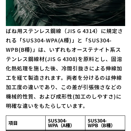
ばね用ステンレス鋼線（JIS G 4314）に規定さ
れる「SUS304-WPA(A種)」と「SUS304-
WPB(B種)」は、いずれもオーステナイト系ス
テンレス鋼線材(JIS G 4308)を原料とし、固溶
化熱処理を施した後、冷間引抜きによる伸線加
工を経て製造されます。両者を分けるのは伸線
加工度の違いであり、この差が引張強さなどの
機械的性質、および成形性(加工のしやすさ)に
明確な違いをもたらしています。
SUS304-
SUS304-
項目
WPA
（
A
種）
WPB
（
B
種）