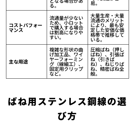
となる場合があ
易。
る。
大量生産・大量
流通量が少ない
流通のメリット
ため、小ロット
コストパフォー
により、最も安
で購入する場合
マンス
定した安価な価
は割高になりや
格帯で推移して
すい。
いる。
複雑な形状の曲
圧縮ばね（押し
げ加工品、ワイ
ばね）、引張ば
ヤーフォーミン
ね（引きば
主な用途
グ（線細工）、
ね）、ねじりば
固定用クリップ
ね、精密ばね全
など。
般。
ばね用ステンレス鋼線の選
び方