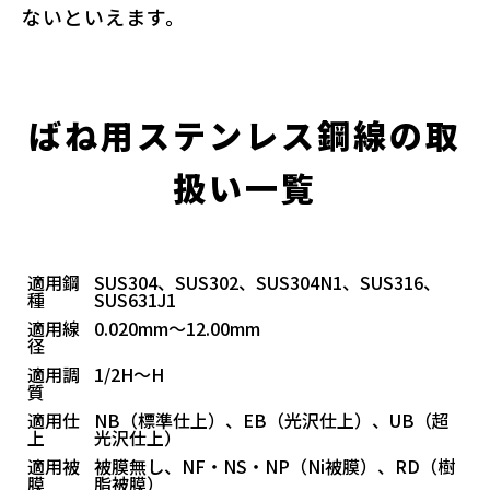
ないといえます。
ばね用ステンレス鋼線の取
扱い一覧
適用鋼
SUS304、SUS302、SUS304N1、SUS316、
種
SUS631J1
適用線
0.020mm～12.00mm
径
適用調
1/2H～H
質
適用仕
NB（標準仕上）、EB（光沢仕上）、UB（超
上
光沢仕上）
適用被
被膜無し、NF・NS・NP（Ni被膜）、RD（樹
膜
脂被膜）